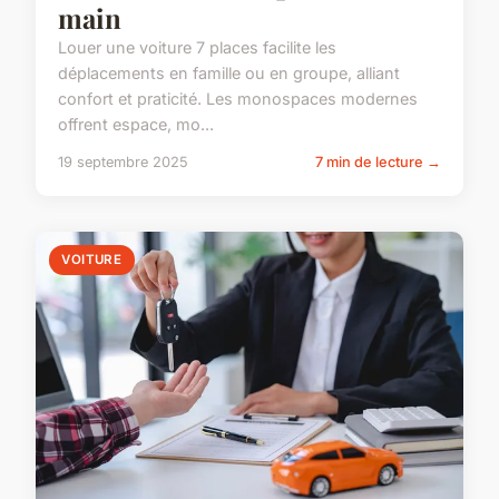
main
Louer une voiture 7 places facilite les
déplacements en famille ou en groupe, alliant
confort et praticité. Les monospaces modernes
offrent espace, mo...
19 septembre 2025
7 min de lecture →
VOITURE