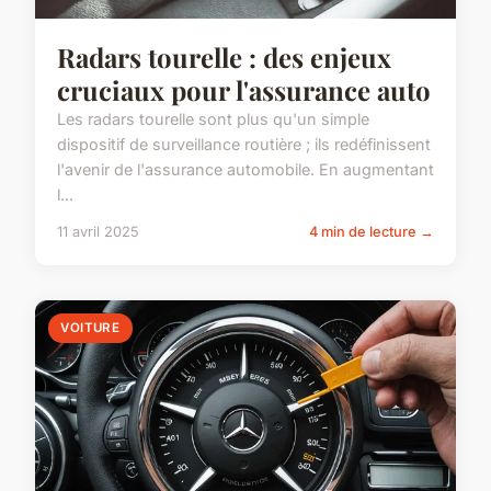
Radars tourelle : des enjeux
cruciaux pour l'assurance auto
Les radars tourelle sont plus qu'un simple
dispositif de surveillance routière ; ils redéfinissent
l'avenir de l'assurance automobile. En augmentant
l...
11 avril 2025
4 min de lecture →
VOITURE